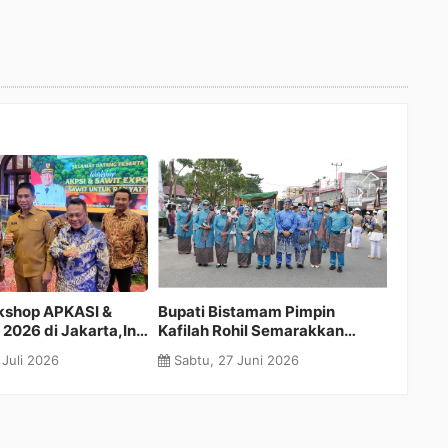
Perjuangkan Hak Daerah,
Pertama di Riau, Kejari Rohil
Bupati H. Bistamam Ikuti Rapat
Gelar Dialog Hukum Santai
Evaluasi PI 10 Bersama KPK RI
NGOBjar Akhir Pekan Ini
Rabu, 24 Juni 2026
Minggu, 07 Juni 2026