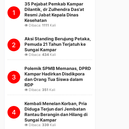
35 Pejabat Pemkab Kampar
Dilantik, dr Zulhendra Das'at
1
Resmi Jabat Kepala Dinas
Kesehatan
Dibaca:
1111
Kali
Aksi Standing Berujung Petaka,
2
Pemuda 21 Tahun Terjatuh ke
Sungai Kampar
Dibaca:
434
Kali
Polemik SPMB Memanas, DPRD
Kampar Hadirkan Disdikpora
3
dan Orang Tua Siswa dalam
RDP
Dibaca:
351
Kali
Kembali Menelan Korban, Pria
Diduga Terjun dari Jembatan
4
Rantau Berangin dan Hilang di
Sungai Kampar
Dibaca:
339
Kali