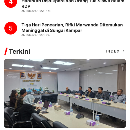
4
Hadirkan Disdikpora dan Orang Tua Siswa dalam
RDP
Dibaca:
351
Kali
Tiga Hari Pencarian, Rifki Marwanda Ditemukan
5
Meninggal di Sungai Kampar
Dibaca:
310
Kali
Terkini
INDEX