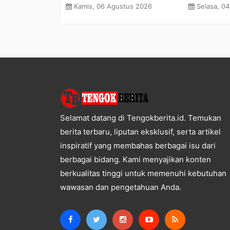
 Hilang di
Pengembangan Prestasi Guru
2026
Minggu, 02 Agustus 2026
Rabu, 29 Juli 2
Selamat datang di Tengokberita.id. Temukan
berita terbaru, liputan eksklusif, serta artikel
inspiratif yang membahas berbagai isu dari
berbagai bidang. Kami menyajikan konten
berkualitas tinggi untuk memenuhi kebutuhan
wawasan dan pengetahuan Anda.