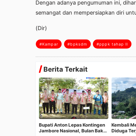
Dengan adanya pengumuman ini, dihara
semangat dan mempersiapkan diri untu
(Dir)
#Kampar
#bpksdm
#pppk tahap II
Berita Terkait
ban, Pria
PGRI Kampar Gelar Seleksi
UPTD PPA Kamp
 Jembatan
PORSENIJAR 2026, Jadi Ajang
Kasus hingga Ju