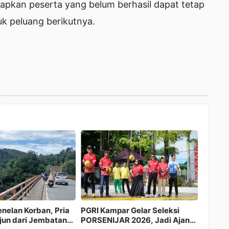
pkan peserta yang belum berhasil dapat tetap
k peluang berikutnya.
ar Tangani 97
DPPKBP3A Kampar Gelar
35 Pejabat
li 2026
Jambore TPK HEBAT 2026,
Dilantik, dr