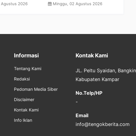
Perkuat Kapasitas Tim
Resmi Jabat
026
Rabu, 29 Juli 2026
Senin, 27 J
Pendamping Keluarga
Kesehatan
Informasi
Kontak Kami
Tentang Kami
JL. Peltu Syaidan, Bangki
Redaksi
Kabupaten Kampar
Pedoman Media Siber
No.Telp/HP
Disclaimer
-
Kontak Kami
Email
Info Iklan
info@tengokberita.com