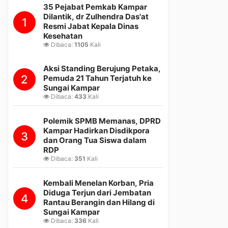
35 Pejabat Pemkab Kampar
Dilantik, dr Zulhendra Das'at
1
Resmi Jabat Kepala Dinas
Kesehatan
Dibaca:
1105
Kali
Aksi Standing Berujung Petaka,
2
Pemuda 21 Tahun Terjatuh ke
Sungai Kampar
Dibaca:
433
Kali
Polemik SPMB Memanas, DPRD
Kampar Hadirkan Disdikpora
3
dan Orang Tua Siswa dalam
RDP
Dibaca:
351
Kali
Kembali Menelan Korban, Pria
Diduga Terjun dari Jembatan
4
Rantau Berangin dan Hilang di
Sungai Kampar
Dibaca:
336
Kali