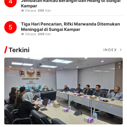
4
Jembatan Rantau Berangin dan Hilang di Sungai
Kampar
Dibaca:
350
Kali
Tiga Hari Pencarian, Rifki Marwanda Ditemukan
5
Meninggal di Sungai Kampar
Dibaca:
309
Kali
Terkini
INDEX