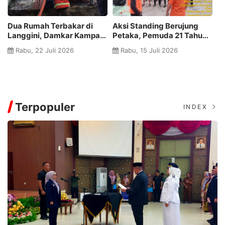
Dua Rumah Terbakar di
Aksi Standing Berujung
Ru
Langgini, Damkar Kampar:
Petaka, Pemuda 21 Tahun
di
n
Penanganan Cepat Cegah
Terjatuh ke Sungai Kampar
B
Rabu, 22 Juli 2026
Rabu, 15 Juli 2026
Api Meluas
J
Terpopuler
INDEX