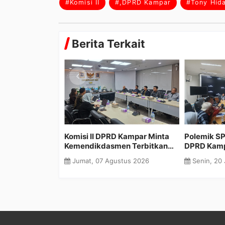
#Komisi II
#,DPRD Kampar
#Tony Hid
Berita Terkait
lu Sahkan
Komisi II DPRD Kampar Minta
Polemik S
 Strategis,
Kemendikdasmen Terbitkan
DPRD Kamp
si dan Investasi
Diskresi untuk 283 Siswa yang
Disdikpora
 2026
Jumat, 07 Agustus 2026
Senin, 20 
Belum Masuk Dapodik
Siswa dal