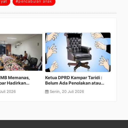
ayat
#pencabulan anak
PMB Memanas,
Ketua DPRD Kampar Taridi :
Gerind
ar Hadirkan
Belum Ada Penolakan atau
Makan
 dan Orang Tua
Persetujuan terhadap Calon
Diduga
Juli 2026
Senin, 20 Juli 2026
Senin
am RDP
Sekwan
Miliar