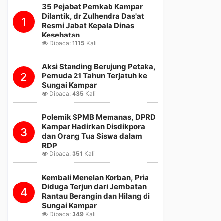
35 Pejabat Pemkab Kampar
Dilantik, dr Zulhendra Das'at
1
Resmi Jabat Kepala Dinas
Kesehatan
Dibaca:
1115
Kali
Aksi Standing Berujung Petaka,
2
Pemuda 21 Tahun Terjatuh ke
Sungai Kampar
Dibaca:
435
Kali
Polemik SPMB Memanas, DPRD
Kampar Hadirkan Disdikpora
3
dan Orang Tua Siswa dalam
RDP
Dibaca:
351
Kali
Kembali Menelan Korban, Pria
Diduga Terjun dari Jembatan
4
Rantau Berangin dan Hilang di
Sungai Kampar
Dibaca:
349
Kali