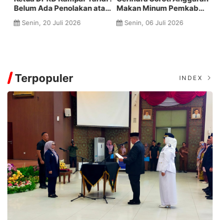
u
Makan Minum Pemkab
Gelar Rapat Dengar
Id
Kampar Diduga Bengkak
Pendapat Bersama Kabag
M
Senin, 06 Juli 2026
Senin, 06 Juli 2026
hingga Rp20 Miliar
Kesra dan Unit Layanan
K
Pelelangan
Terpopuler
INDEX