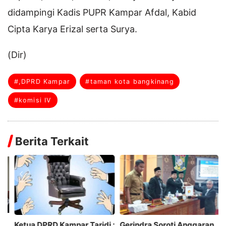
didampingi Kadis PUPR Kampar Afdal, Kabid
Cipta Karya Erizal serta Surya.
(Dir)
#,DPRD Kampar
#taman kota bangkinang
#komisi IV
Berita Terkait
:
Gerindra Soroti Anggaran
Komisi III DPRD Rokan Hulu
Ii