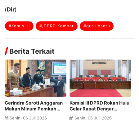
(
Dir
)
#Komisi II
#,DPRD Kampar
#guru bantu
Berita Terkait
:
Gerindra Soroti Anggaran
Komisi III DPRD Rokan Hulu
Ii
u
Makan Minum Pemkab
Gelar Rapat Dengar
Id
Kampar Diduga Bengkak
Pendapat Bersama Kabag
M
Senin, 06 Juli 2026
Senin, 06 Juli 2026
hingga Rp20 Miliar
Kesra dan Unit Layanan
K
Pelelangan