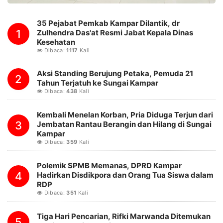
35 Pejabat Pemkab Kampar Dilantik, dr
1
Zulhendra Das'at Resmi Jabat Kepala Dinas
Kesehatan
Dibaca:
1117
Kali
Aksi Standing Berujung Petaka, Pemuda 21
2
Tahun Terjatuh ke Sungai Kampar
Dibaca:
438
Kali
Kembali Menelan Korban, Pria Diduga Terjun dari
3
Jembatan Rantau Berangin dan Hilang di Sungai
Kampar
Dibaca:
359
Kali
Polemik SPMB Memanas, DPRD Kampar
4
Hadirkan Disdikpora dan Orang Tua Siswa dalam
RDP
Dibaca:
351
Kali
Tiga Hari Pencarian, Rifki Marwanda Ditemukan
5