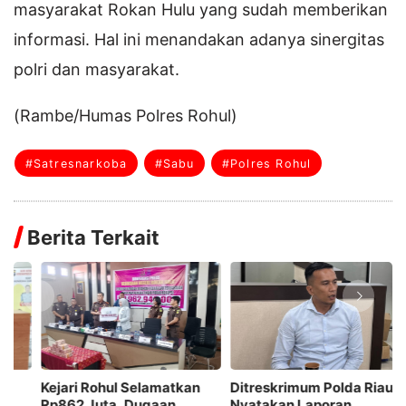
masyarakat Rokan Hulu yang sudah memberikan
informasi. Hal ini menandakan adanya sinergitas
polri dan masyarakat.
(Rambe/Humas Polres Rohul)
#Satresnarkoba
#Sabu
#Polres Rohul
Berita Terkait
Ditreskrimum Polda Riau
Komitment Berantas
6
Nyatakan Laporan
Narkotika, Polsek Ujung
N