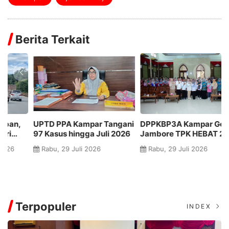
Berita Terkait
UPTD PPA Kampar Tangani
DPPKBP3A Kampar Gelar
3
97 Kasus hingga Juli 2026
Jambore TPK HEBAT 2026,
Ka
n
Perkuat Kapasitas Tim
Z
Rabu, 29 Juli 2026
Rabu, 29 Juli 2026
Pendamping Keluarga
J
K
Terpopuler
INDEX