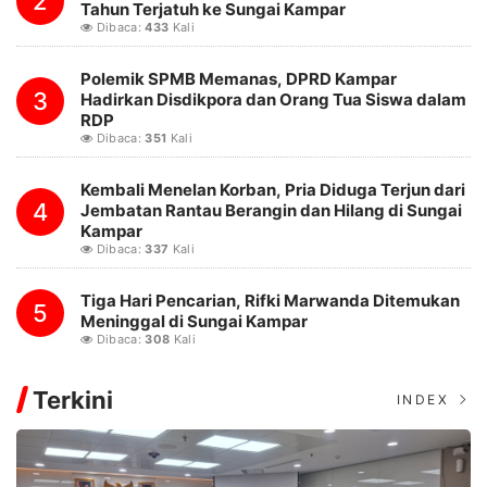
2
Tahun Terjatuh ke Sungai Kampar
Dibaca:
433
Kali
Polemik SPMB Memanas, DPRD Kampar
3
Hadirkan Disdikpora dan Orang Tua Siswa dalam
RDP
Dibaca:
351
Kali
Kembali Menelan Korban, Pria Diduga Terjun dari
4
Jembatan Rantau Berangin dan Hilang di Sungai
Kampar
Dibaca:
337
Kali
Tiga Hari Pencarian, Rifki Marwanda Ditemukan
5
Meninggal di Sungai Kampar
Dibaca:
308
Kali
Terkini
INDEX