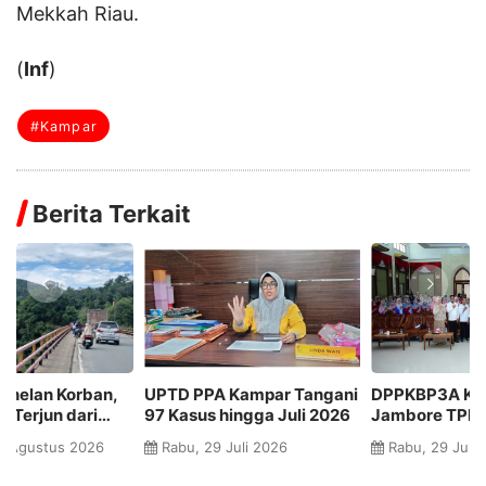
Mekkah Riau.
(
Inf
)
#Kampar
Berita Terkait
UPTD PPA Kampar Tangani
DPPKBP3A Kampar Gelar
3
97 Kasus hingga Juli 2026
Jambore TPK HEBAT 2026,
Ka
n
Perkuat Kapasitas Tim
Z
Rabu, 29 Juli 2026
Rabu, 29 Juli 2026
Pendamping Keluarga
J
K