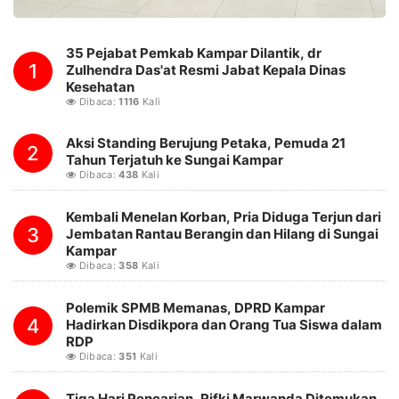
35 Pejabat Pemkab Kampar Dilantik, dr
1
Zulhendra Das'at Resmi Jabat Kepala Dinas
Kesehatan
Dibaca:
1116
Kali
Aksi Standing Berujung Petaka, Pemuda 21
2
Tahun Terjatuh ke Sungai Kampar
Dibaca:
438
Kali
Kembali Menelan Korban, Pria Diduga Terjun dari
3
Jembatan Rantau Berangin dan Hilang di Sungai
Kampar
Dibaca:
358
Kali
Polemik SPMB Memanas, DPRD Kampar
4
Hadirkan Disdikpora dan Orang Tua Siswa dalam
RDP
Dibaca:
351
Kali
Tiga Hari Pencarian, Rifki Marwanda Ditemukan