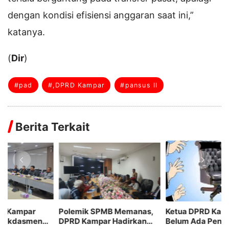
dengan kondisi efisiensi anggaran saat ini,”
katanya.
(
Dir
)
#pad
#,DPRD Kampar
#pansus II
Berita Terkait
Ketua DPRD Kampar Taridi :
Gerindra Soroti Anggaran
K
Belum Ada Penolakan atau
Makan Minum Pemkab
G