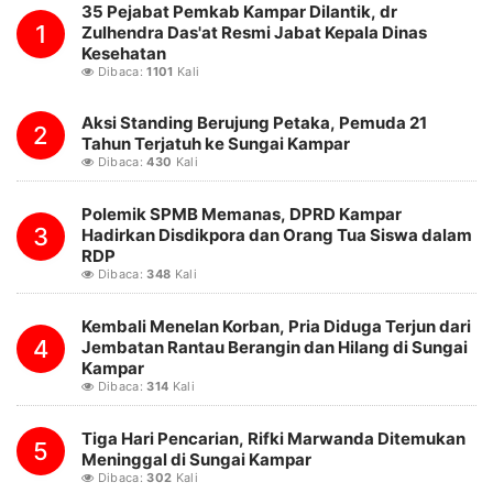
35 Pejabat Pemkab Kampar Dilantik, dr
1
Zulhendra Das'at Resmi Jabat Kepala Dinas
Kesehatan
Dibaca:
1101
Kali
Aksi Standing Berujung Petaka, Pemuda 21
2
Tahun Terjatuh ke Sungai Kampar
Dibaca:
430
Kali
Polemik SPMB Memanas, DPRD Kampar
3
Hadirkan Disdikpora dan Orang Tua Siswa dalam
RDP
Dibaca:
348
Kali
Kembali Menelan Korban, Pria Diduga Terjun dari
4
Jembatan Rantau Berangin dan Hilang di Sungai
Kampar
Dibaca:
314
Kali
Tiga Hari Pencarian, Rifki Marwanda Ditemukan
5
Meninggal di Sungai Kampar
Dibaca:
302
Kali