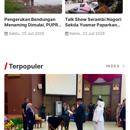
Pengerukan Bendungan
Talk Show Serambi Nogori:
J
Menaming Dimulai, PUPR
Sekda Yusmar Paparkan
H
Rohul Bergerak
Evaluasi MTQ dan
T
Sabtu, 25 Juli 2026
Kamis, 23 Juli 2026
Selamatkan Irigasi Ribuan
Transparansi Anggaran
T
Hektare Sawah
Haji 2026
C
Terpopuler
INDEX